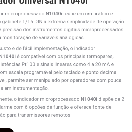
ador Universal N1040i
dor microprocessado
N1040i
reúne em um prático e
gabinete 1/16 DIN a extrema simplicidade de operação
a precisão dos instrumentos digitais microprocessados
 monitoração de variáveis analógicas.
custo e de fácil implementação, o indicador
N1040i
é compatível com os principais termopares,
istências Pt100 e sinais lineares como 4 a 20 mA e
 Com escala programável pelo teclado e ponto decimal
vel, permite ser manipulado por operadores com pouca
ia em instrumentação.
mente, o indicador microprocessado
N1040i
dispõe de 2
alarme com 6 opções de função e oferece fonte de
ão para transmissores remotos.