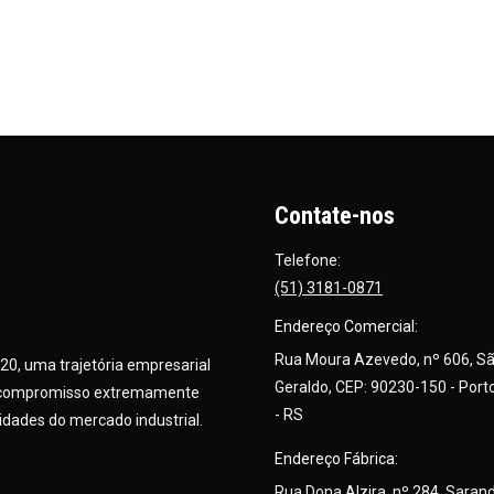
Contate-nos
Telefone:
(51) 3181-0871
Endereço Comercial:
Rua Moura Azevedo, nº 606, S
020, uma trajetória empresarial
Geraldo, CEP: 90230-150 - Port
 e compromisso extremamente
- RS
idades do mercado industrial.
Endereço Fábrica:
Rua Dona Alzira, nº 284, Sarand