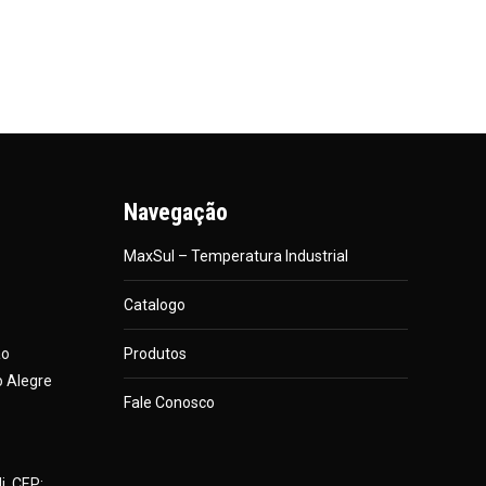
Navegação
MaxSul – Temperatura Industrial
Catalogo
ão
Produtos
o Alegre
Fale Conosco
i, CEP: