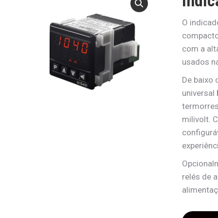
Indic
O indica
compacto 
com a alt
usados na
De baixo 
universal
termorres
milivolt.
configurá
experiênc
Opcional
relés de 
alimentaç